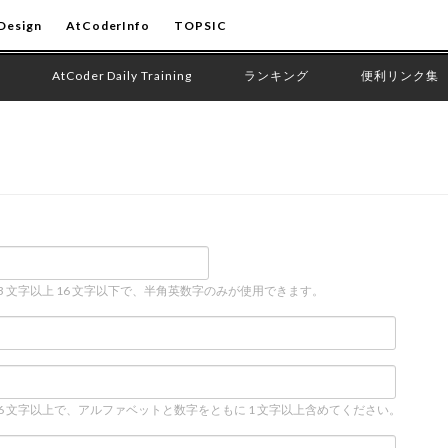
Design
AtCoderInfo
TOPSIC
AtCoder Daily Training
ランキング
便利リンク集
 3 文字以上 16 文字以下で、半角英数字のみが使用できます。
 6 文字以上で、アルファベットと数字をともに 1 文字以上含めてください。