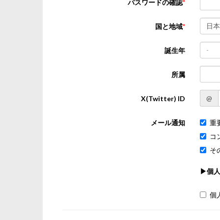
パスワードの確認
日本
国と地域
-
誕生年
所属
@
X(Twitter) ID
メール通知
重
コ
そ
▶個
個