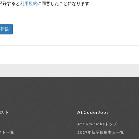
登録すると
利用規約
に同意したことになります
登録
スト
AtCoderJobs
AtCoderJobsトップ
スト一覧
2027年新卒採用求人一覧