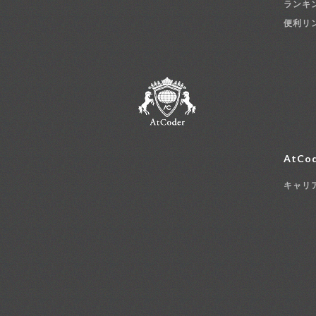
ランキ
便利リ
AtCod
キャリ