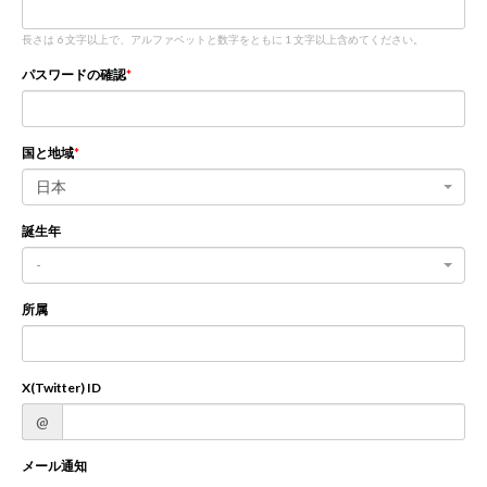
長さは 6 文字以上で、アルファベットと数字をともに 1 文字以上含めてください。
新規登録
ログイン
パスワードの確認
JP
EN
国と地域
日本
誕生年
-
所属
X(Twitter) ID
@
メール通知