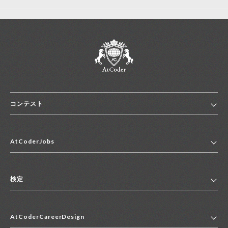
コンテスト
ホーム
AtCoderJobs
コンテスト一覧
ランキング
AtCoderJobsトップ
便利リンク集
検定
2027年新卒採用求人一覧
2028年新卒採用求人一覧
検定トップ
中途採用求人一覧
AtCoderCareerDesign
マイページ