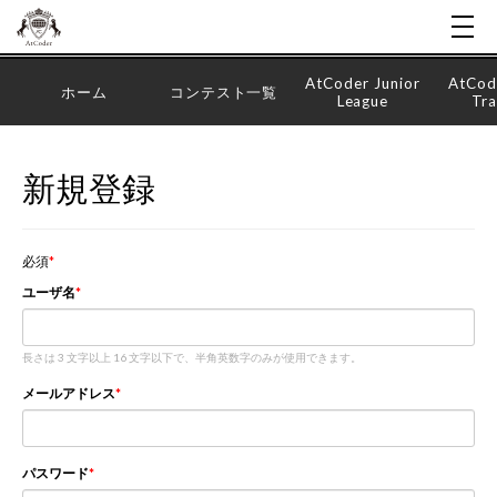
AtCoder Junior
AtCod
ホーム
コンテスト一覧
League
Tra
新規登録
必須
ユーザ名
長さは 3 文字以上 16 文字以下で、半角英数字のみが使用できます。
メールアドレス
パスワード