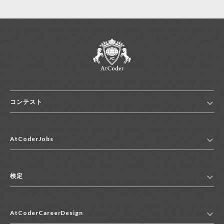
コンテスト
ホーム
AtCoderJobs
コンテスト一覧
ランキング
AtCoderJobsトップ
便利リンク集
検定
2027年新卒採用求人一覧
2028年新卒採用求人一覧
検定トップ
中途採用求人一覧
AtCoderCareerDesign
マイページ