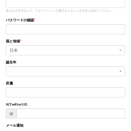
長さは 6 文字以上で、アルファベットと数字をともに 1 文字以上含めてください。
新規登録
ログイン
パスワードの確認
JP
EN
国と地域
日本
誕生年
-
所属
X(Twitter) ID
@
メール通知