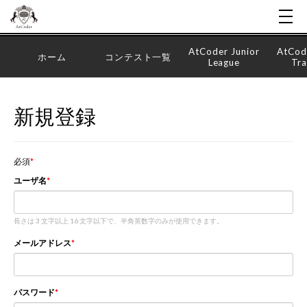
AtCoder Junior
AtCod
ホーム
コンテスト一覧
League
Tra
新規登録
必須
ユーザ名
長さは 3 文字以上 16 文字以下で、半角英数字のみが使用できます。
メールアドレス
パスワード