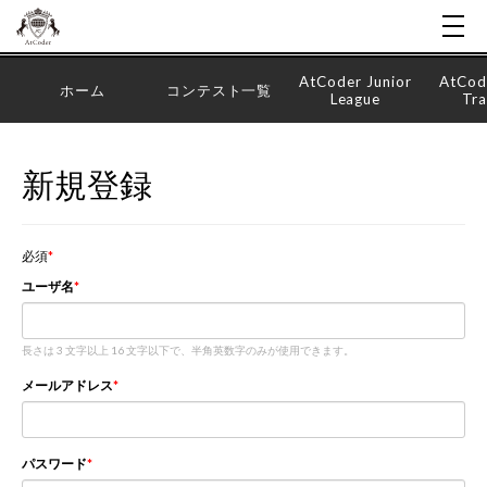
AtCoder Junior
AtCod
ホーム
コンテスト一覧
League
Tra
新規登録
必須
ユーザ名
長さは 3 文字以上 16 文字以下で、半角英数字のみが使用できます。
メールアドレス
パスワード