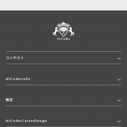
コンテスト
ホーム
AtCoderJobs
コンテスト一覧
ランキング
AtCoderJobsトップ
便利リンク集
検定
2027年新卒採用求人一覧
2028年新卒採用求人一覧
検定トップ
中途採用求人一覧
AtCoderCareerDesign
マイページ