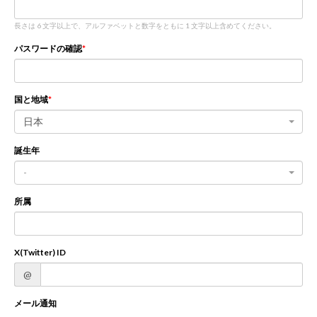
長さは 6 文字以上で、アルファベットと数字をともに 1 文字以上含めてください。
新規登録
ログイン
パスワードの確認
JP
EN
国と地域
日本
誕生年
-
所属
X(Twitter) ID
@
メール通知