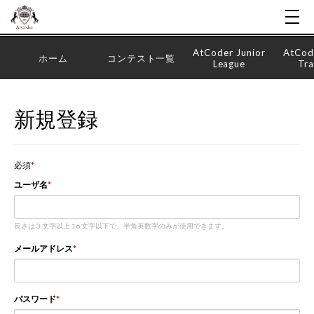
AtCoder Junior
AtCod
ホーム
コンテスト一覧
League
Tra
新規登録
必須
ユーザ名
長さは 3 文字以上 16 文字以下で、半角英数字のみが使用できます。
メールアドレス
パスワード