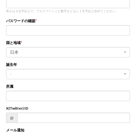
長さは 6 文字以上で、アルファベットと数字をともに 1 文字以上含めてください。
新規登録
ログイン
パスワードの確認
JP
EN
国と地域
日本
誕生年
-
所属
X(Twitter) ID
@
メール通知