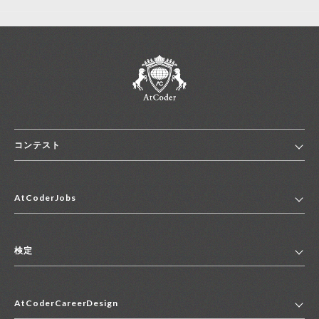
コンテスト
ホーム
AtCoderJobs
コンテスト一覧
ランキング
AtCoderJobsトップ
便利リンク集
検定
2027年新卒採用求人一覧
2028年新卒採用求人一覧
検定トップ
中途採用求人一覧
AtCoderCareerDesign
マイページ