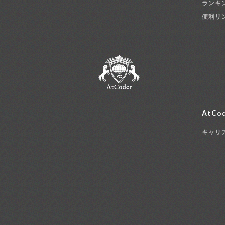
ランキ
便利リ
AtCod
キャリ