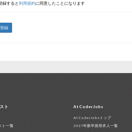
登録すると
利用規約
に同意したことになります
登録
スト
AtCoderJobs
AtCoderJobsトップ
スト一覧
2027年新卒採用求人一覧