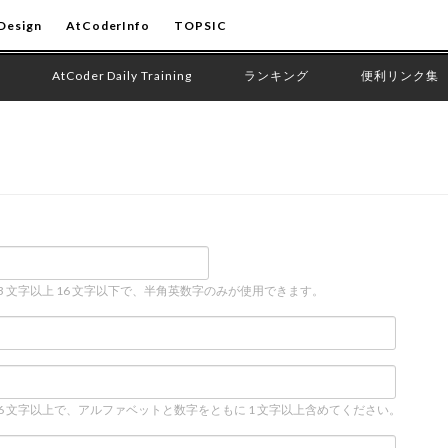
Design
AtCoderInfo
TOPSIC
AtCoder Daily Training
ランキング
便利リンク集
 3 文字以上 16 文字以下で、半角英数字のみが使用できます。
 6 文字以上で、アルファベットと数字をともに 1 文字以上含めてください。