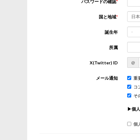
パスワードの確認
日本
国と地域
-
誕生年
所属
@
X(Twitter) ID
メール通知
重
コ
そ
▶個
個