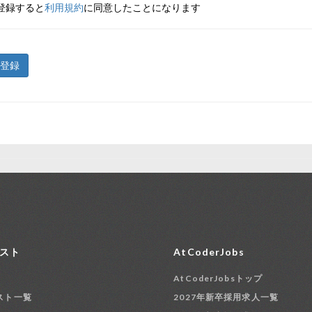
登録すると
利用規約
に同意したことになります
登録
スト
AtCoderJobs
AtCoderJobsトップ
スト一覧
2027年新卒採用求人一覧