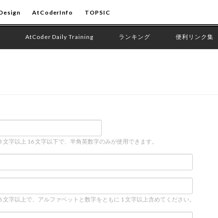
Design
AtCoderInfo
TOPSIC
AtCoder Daily Training
ランキング
便利リンク集
 3 文字以上 16 文字以下で、半角英数字のみが使用できます。
 6 文字以上で、アルファベットと数字をともに 1 文字以上含めてください。