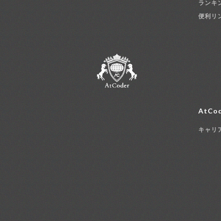
ランキ
便利リ
AtCod
キャリ