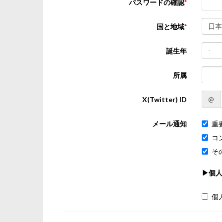
パスワードの確認
日本
国と地域
-
誕生年
所属
@
X(Twitter) ID
メール通知
重
コ
そ
▶個
個