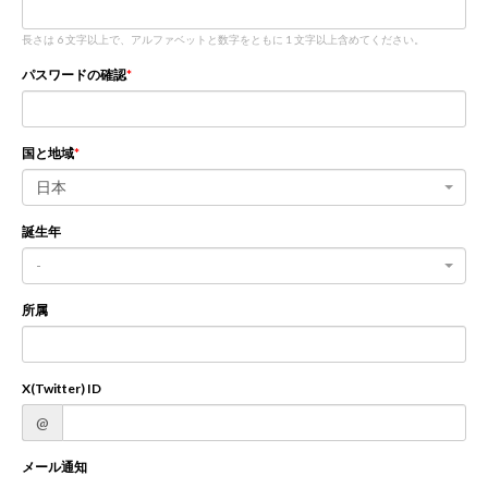
長さは 6 文字以上で、アルファベットと数字をともに 1 文字以上含めてください。
新規登録
ログイン
パスワードの確認
JP
EN
国と地域
日本
誕生年
-
所属
X(Twitter) ID
@
メール通知