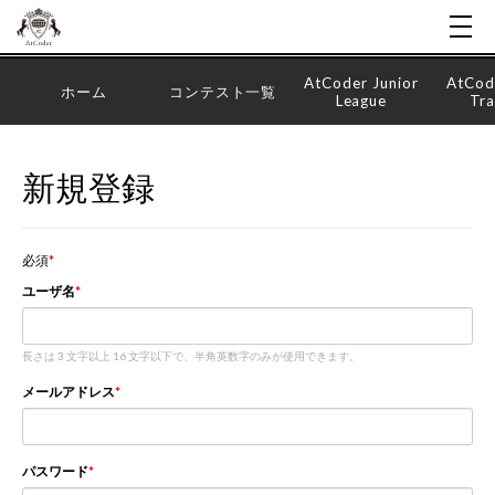
AtCoder Junior
AtCod
ホーム
コンテスト一覧
League
Tra
新規登録
必須
ユーザ名
長さは 3 文字以上 16 文字以下で、半角英数字のみが使用できます。
メールアドレス
パスワード