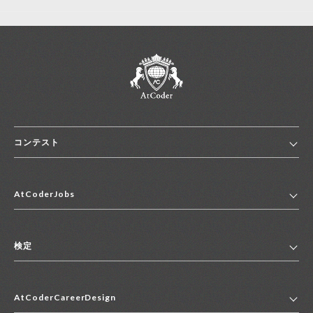
コンテスト
ホーム
AtCoderJobs
コンテスト一覧
ランキング
AtCoderJobsトップ
便利リンク集
検定
2027年新卒採用求人一覧
2028年新卒採用求人一覧
検定トップ
中途採用求人一覧
AtCoderCareerDesign
マイページ