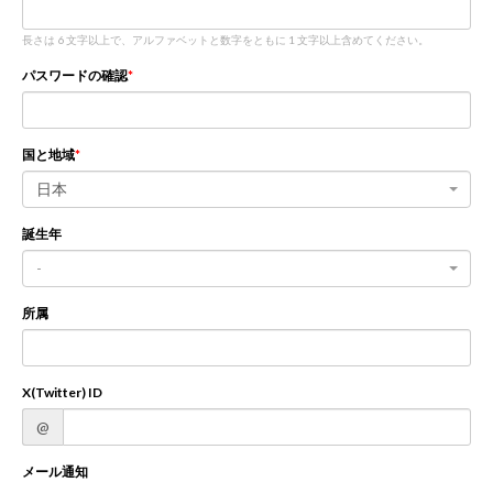
長さは 6 文字以上で、アルファベットと数字をともに 1 文字以上含めてください。
新規登録
ログイン
パスワードの確認
JP
EN
国と地域
日本
誕生年
-
所属
X(Twitter) ID
@
メール通知