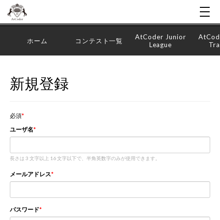
AtCoder Junior
AtCod
ホーム
コンテスト一覧
League
Tra
新規登録
必須
ユーザ名
長さは 3 文字以上 16 文字以下で、半角英数字のみが使用できます。
メールアドレス
パスワード