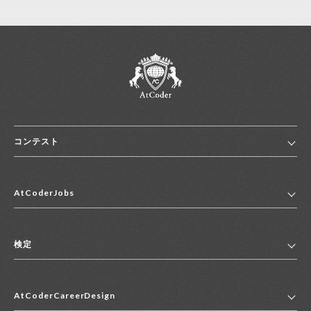
コンテスト
ホーム
AtCoderJobs
コンテスト一覧
ランキング
AtCoderJobsトップ
便利リンク集
検定
2027年新卒採用求人一覧
2028年新卒採用求人一覧
検定トップ
中途採用求人一覧
AtCoderCareerDesign
マイページ