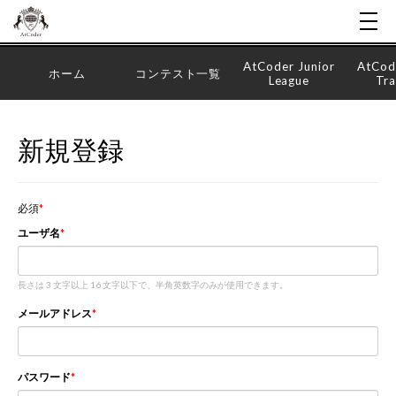
AtCoder Junior
AtCod
ホーム
コンテスト一覧
League
Tra
新規登録
必須
ユーザ名
長さは 3 文字以上 16 文字以下で、半角英数字のみが使用できます。
メールアドレス
パスワード