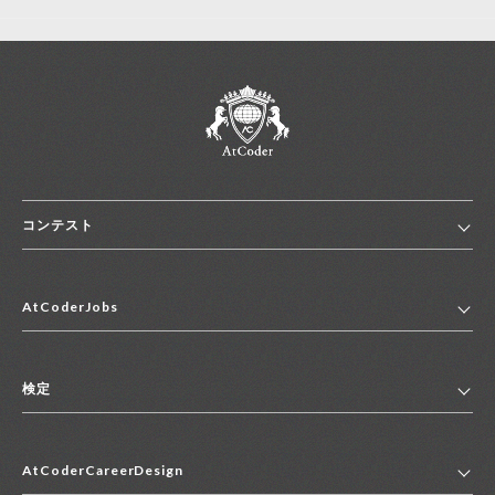
コンテスト
ホーム
AtCoderJobs
コンテスト一覧
ランキング
AtCoderJobsトップ
便利リンク集
検定
2027年新卒採用求人一覧
2028年新卒採用求人一覧
検定トップ
中途採用求人一覧
AtCoderCareerDesign
マイページ