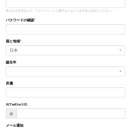
長さは 6 文字以上で、アルファベットと数字をともに 1 文字以上含めてください。
新規登録
ログイン
パスワードの確認
JP
EN
国と地域
日本
誕生年
-
所属
X(Twitter) ID
@
メール通知