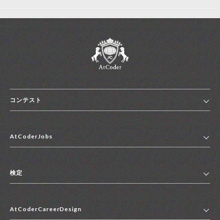
コンテスト
ホーム
AtCoderJobs
コンテスト一覧
ランキング
AtCoderJobsトップ
便利リンク集
検定
2027年新卒採用求人一覧
2028年新卒採用求人一覧
検定トップ
中途採用求人一覧
AtCoderCareerDesign
マイページ