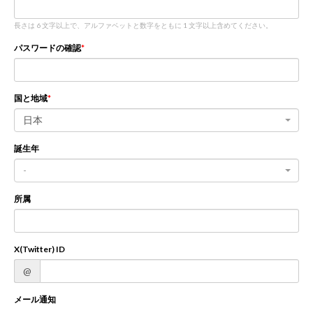
長さは 6 文字以上で、アルファベットと数字をともに 1 文字以上含めてください。
新規登録
ログイン
パスワードの確認
JP
EN
国と地域
日本
誕生年
-
所属
X(Twitter) ID
@
メール通知