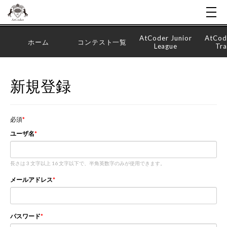
AtCoder Junior
AtCod
ホーム
コンテスト一覧
League
Tra
新規登録
必須
ユーザ名
長さは 3 文字以上 16 文字以下で、半角英数字のみが使用できます。
メールアドレス
パスワード