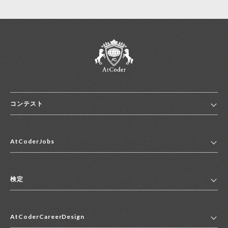
コンテスト
ホーム
AtCoderJobs
コンテスト一覧
ランキング
AtCoderJobsトップ
便利リンク集
検定
2027年新卒採用求人一覧
2028年新卒採用求人一覧
検定トップ
中途採用求人一覧
AtCoderCareerDesign
マイページ