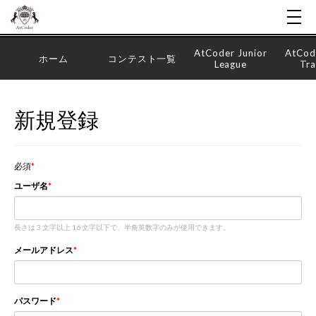
AtCoder Junior
AtCod
ホーム
コンテスト一覧
League
Tra
新規登録
必須
ユーザ名
長さは 3 文字以上 16 文字以下で、半角英数字のみが使用できます。
メールアドレス
パスワード