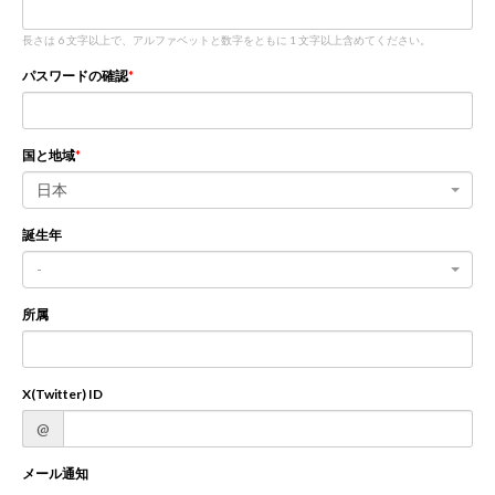
長さは 6 文字以上で、アルファベットと数字をともに 1 文字以上含めてください。
新規登録
ログイン
パスワードの確認
JP
EN
国と地域
日本
誕生年
-
所属
X(Twitter) ID
@
メール通知