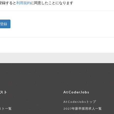
登録すると
利用規約
に同意したことになります
登録
スト
AtCoderJobs
AtCoderJobsトップ
スト一覧
2027年新卒採用求人一覧