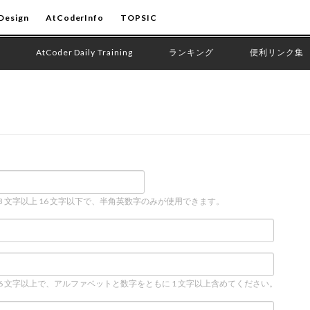
Design
AtCoderInfo
TOPSIC
AtCoder Daily Training
ランキング
便利リンク集
 3 文字以上 16 文字以下で、半角英数字のみが使用できます。
 6 文字以上で、アルファベットと数字をともに 1 文字以上含めてください。