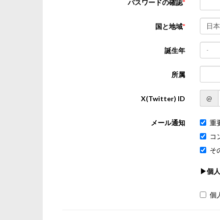
パスワードの確認
日本
国と地域
-
誕生年
所属
@
X(Twitter) ID
メール通知
重
コ
そ
▶個
個