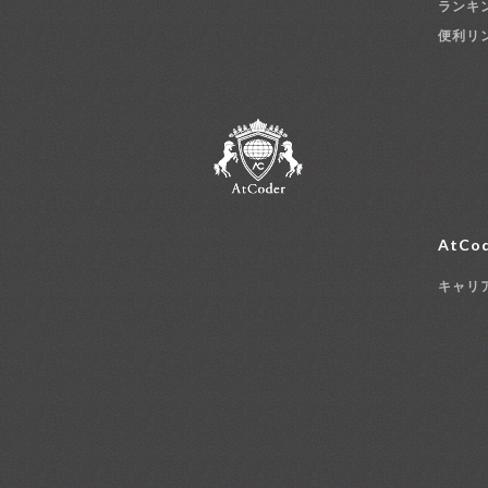
ランキ
便利リ
AtCod
キャリ