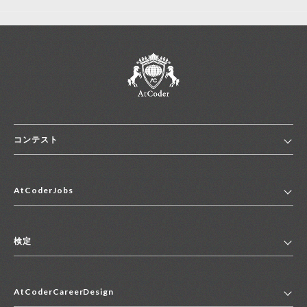
コンテスト
ホーム
AtCoderJobs
コンテスト一覧
ランキング
AtCoderJobsトップ
便利リンク集
検定
2027年新卒採用求人一覧
2028年新卒採用求人一覧
検定トップ
中途採用求人一覧
AtCoderCareerDesign
マイページ