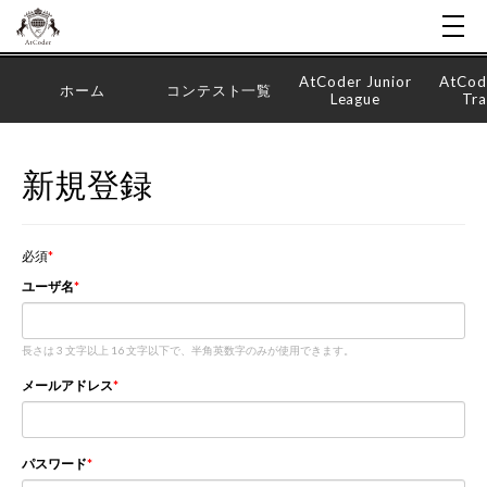
AtCoder Junior
AtCod
ホーム
コンテスト一覧
League
Tra
新規登録
必須
ユーザ名
長さは 3 文字以上 16 文字以下で、半角英数字のみが使用できます。
メールアドレス
パスワード