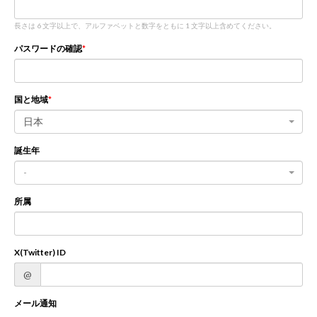
長さは 6 文字以上で、アルファベットと数字をともに 1 文字以上含めてください。
新規登録
ログイン
パスワードの確認
JP
EN
国と地域
日本
誕生年
-
所属
X(Twitter) ID
@
メール通知