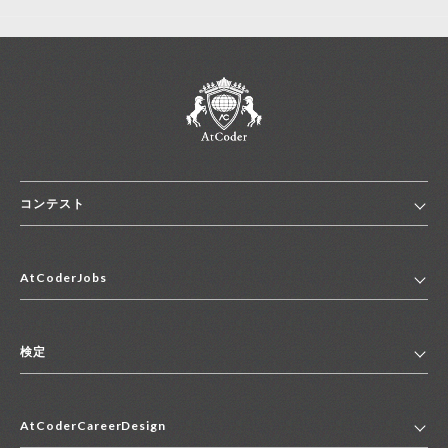
コンテスト
ホーム
AtCoderJobs
コンテスト一覧
ランキング
AtCoderJobsトップ
便利リンク集
検定
2027年新卒採用求人一覧
2028年新卒採用求人一覧
検定トップ
中途採用求人一覧
AtCoderCareerDesign
マイページ