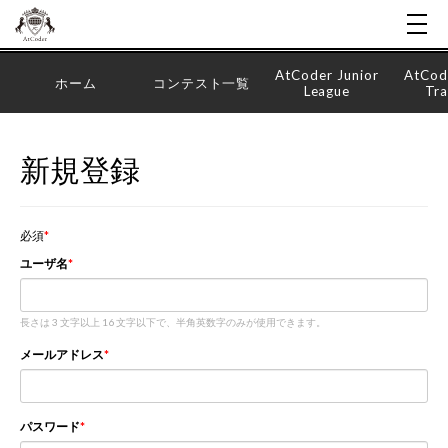
AtCoder Junior
AtCod
ホーム
コンテスト一覧
League
Tra
新規登録
必須
ユーザ名
長さは 3 文字以上 16 文字以下で、半角英数字のみが使用できます。
メールアドレス
パスワード