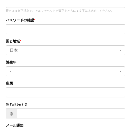
長さは 6 文字以上で、アルファベットと数字をともに 1 文字以上含めてください。
新規登録
ログイン
パスワードの確認
JP
EN
国と地域
日本
誕生年
-
所属
X(Twitter) ID
@
メール通知