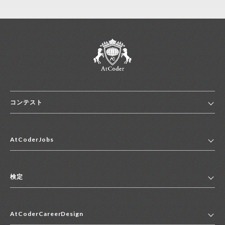
コンテスト
ホーム
AtCoderJobs
コンテスト一覧
ランキング
AtCoderJobsトップ
便利リンク集
検定
2027年新卒採用求人一覧
2028年新卒採用求人一覧
検定トップ
中途採用求人一覧
AtCoderCareerDesign
マイページ