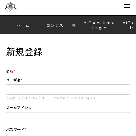
AtCoder Junior
AtCod
ホーム
コンテスト一覧
League
Tra
新規登録
必須
ユーザ名
長さは 3 文字以上 16 文字以下で、半角英数字のみが使用できます。
メールアドレス
パスワード