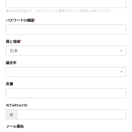
長さは 6 文字以上で、アルファベットと数字をともに 1 文字以上含めてください。
新規登録
ログイン
パスワードの確認
JP
EN
国と地域
日本
誕生年
-
所属
X(Twitter) ID
@
メール通知