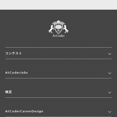
コンテスト
ホーム
AtCoderJobs
コンテスト一覧
ランキング
AtCoderJobsトップ
便利リンク集
検定
2027年新卒採用求人一覧
2028年新卒採用求人一覧
検定トップ
中途採用求人一覧
AtCoderCareerDesign
マイページ