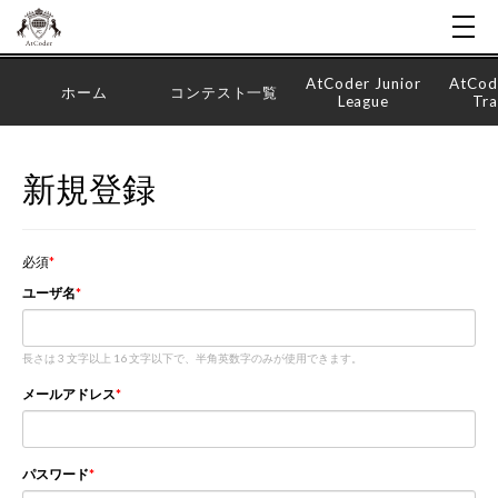
AtCoder Junior
AtCod
ホーム
コンテスト一覧
League
Tra
新規登録
必須
ユーザ名
長さは 3 文字以上 16 文字以下で、半角英数字のみが使用できます。
メールアドレス
パスワード