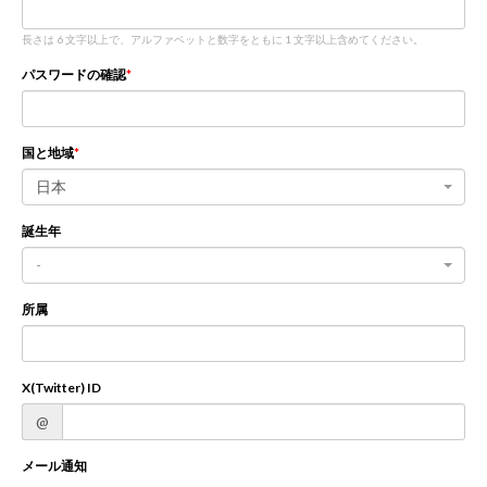
長さは 6 文字以上で、アルファベットと数字をともに 1 文字以上含めてください。
新規登録
ログイン
パスワードの確認
JP
EN
国と地域
日本
誕生年
-
所属
X(Twitter) ID
@
メール通知