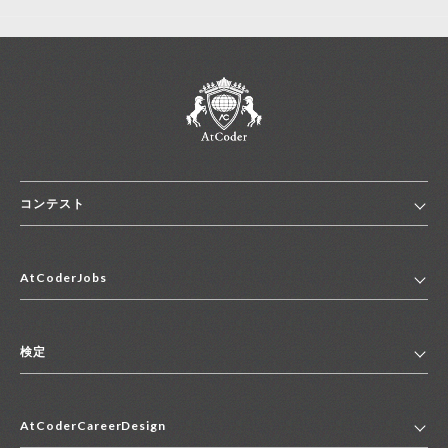
コンテスト
ホーム
AtCoderJobs
コンテスト一覧
ランキング
AtCoderJobsトップ
便利リンク集
検定
2027年新卒採用求人一覧
2028年新卒採用求人一覧
検定トップ
中途採用求人一覧
AtCoderCareerDesign
マイページ