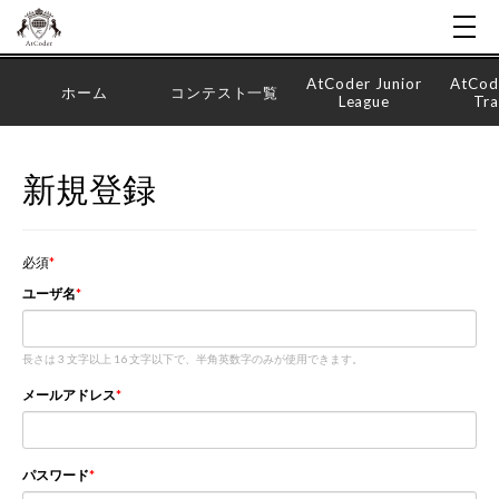
AtCoder Junior
AtCod
ホーム
コンテスト一覧
League
Tra
新規登録
必須
ユーザ名
長さは 3 文字以上 16 文字以下で、半角英数字のみが使用できます。
メールアドレス
パスワード