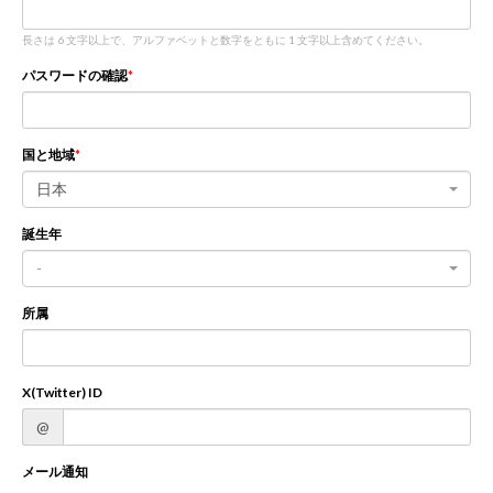
長さは 6 文字以上で、アルファベットと数字をともに 1 文字以上含めてください。
新規登録
ログイン
パスワードの確認
JP
EN
国と地域
日本
誕生年
-
所属
X(Twitter) ID
@
メール通知