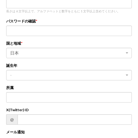
長さは 6 文字以上で、アルファベットと数字をともに 1 文字以上含めてください。
新規登録
ログイン
パスワードの確認
JP
EN
国と地域
日本
誕生年
-
所属
X(Twitter) ID
@
メール通知