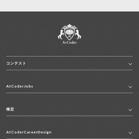
コンテスト
ホーム
AtCoderJobs
コンテスト一覧
ランキング
AtCoderJobsトップ
便利リンク集
検定
2027年新卒採用求人一覧
2028年新卒採用求人一覧
検定トップ
中途採用求人一覧
AtCoderCareerDesign
マイページ