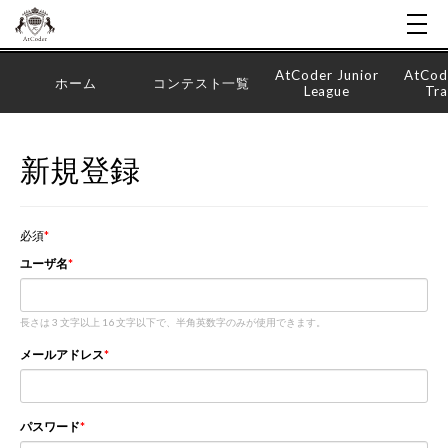
AtCoder Junior
AtCod
ホーム
コンテスト一覧
League
Tra
新規登録
必須
ユーザ名
長さは 3 文字以上 16 文字以下で、半角英数字のみが使用できます。
メールアドレス
パスワード