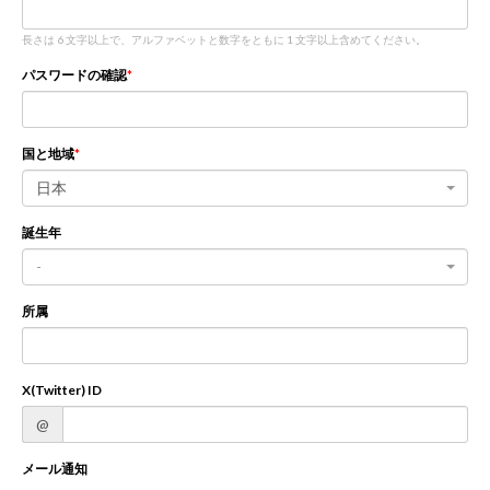
長さは 6 文字以上で、アルファベットと数字をともに 1 文字以上含めてください。
新規登録
ログイン
パスワードの確認
JP
EN
国と地域
日本
誕生年
-
所属
X(Twitter) ID
@
メール通知