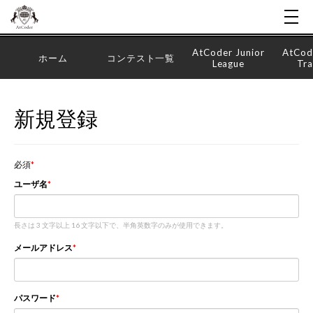
AtCoder Junior
AtCod
ホーム
コンテスト一覧
League
Tra
新規登録
必須
ユーザ名
長さは 3 文字以上 16 文字以下で、半角英数字のみが使用できます。
メールアドレス
パスワード