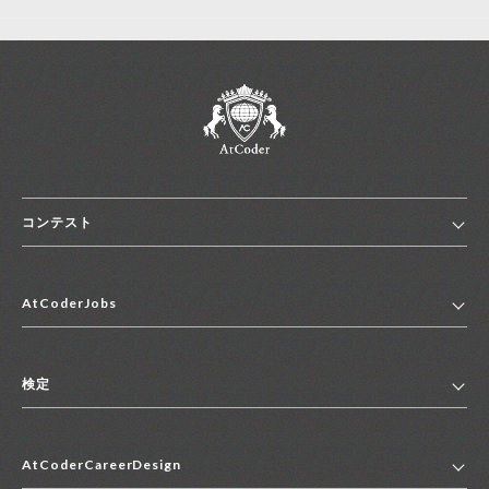
コンテスト
ホーム
AtCoderJobs
コンテスト一覧
ランキング
AtCoderJobsトップ
便利リンク集
検定
2027年新卒採用求人一覧
2028年新卒採用求人一覧
検定トップ
中途採用求人一覧
AtCoderCareerDesign
マイページ