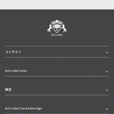
コンテスト
ホーム
AtCoderJobs
コンテスト一覧
ランキング
AtCoderJobsトップ
便利リンク集
検定
2027年新卒採用求人一覧
2028年新卒採用求人一覧
検定トップ
中途採用求人一覧
AtCoderCareerDesign
マイページ