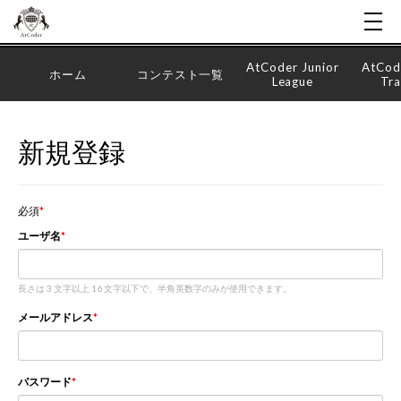
AtCoder Junior
AtCod
ホーム
コンテスト一覧
League
Tra
新規登録
必須
ユーザ名
長さは 3 文字以上 16 文字以下で、半角英数字のみが使用できます。
メールアドレス
パスワード