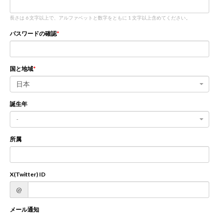
長さは 6 文字以上で、アルファベットと数字をともに 1 文字以上含めてください。
新規登録
ログイン
パスワードの確認
JP
EN
国と地域
日本
誕生年
-
所属
X(Twitter) ID
@
メール通知