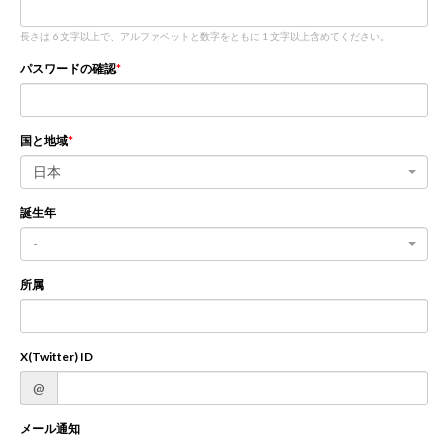
長さは 6 文字以上で、アルファベットと数字をともに 1 文字以上含めてください。
新規登録
ログイン
パスワードの確認
JP
EN
国と地域
日本
誕生年
-
所属
X(Twitter) ID
@
メール通知