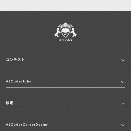
コンテスト
ホーム
AtCoderJobs
コンテスト一覧
ランキング
AtCoderJobsトップ
便利リンク集
検定
2027年新卒採用求人一覧
2028年新卒採用求人一覧
検定トップ
中途採用求人一覧
AtCoderCareerDesign
マイページ