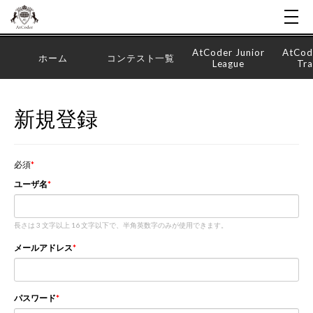
AtCoder Junior
AtCod
ホーム
コンテスト一覧
League
Tra
新規登録
必須
ユーザ名
長さは 3 文字以上 16 文字以下で、半角英数字のみが使用できます。
メールアドレス
パスワード