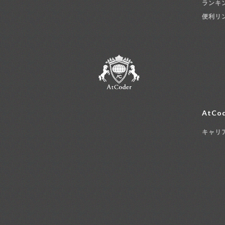
ランキ
便利リ
AtCod
キャリ