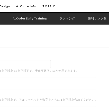
Design
AtCoderInfo
TOPSIC
AtCoder Daily Training
ランキング
便利リンク集
 3 文字以上 16 文字以下で、半角英数字のみが使用できます。
 6 文字以上で、アルファベットと数字をともに 1 文字以上含めてください。