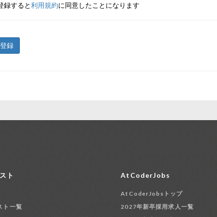
登録すると
利用規約
に同意したことになります
登録
スト
AtCoderJobs
AtCoderJobsトップ
スト一覧
2027年新卒採用求人一覧