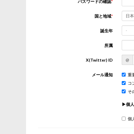
パスワードの確認
日本
国と地域
-
誕生年
所属
@
X(Twitter) ID
メール通知
重
コ
そ
▶個
個