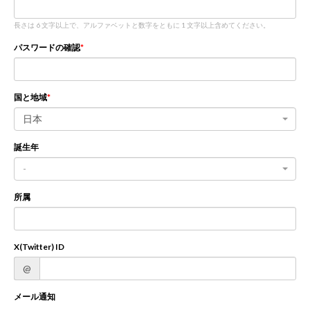
長さは 6 文字以上で、アルファベットと数字をともに 1 文字以上含めてください。
新規登録
ログイン
パスワードの確認
JP
EN
国と地域
日本
誕生年
-
所属
X(Twitter) ID
@
メール通知