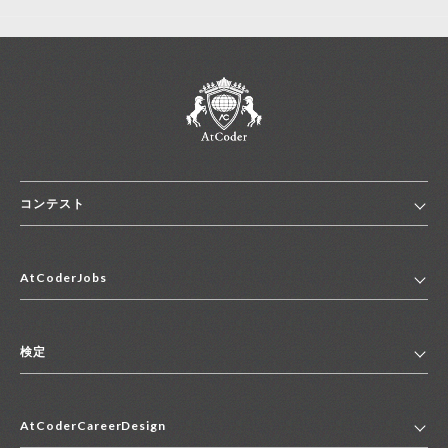
コンテスト
ホーム
AtCoderJobs
コンテスト一覧
ランキング
AtCoderJobsトップ
便利リンク集
検定
2027年新卒採用求人一覧
2028年新卒採用求人一覧
検定トップ
中途採用求人一覧
AtCoderCareerDesign
マイページ