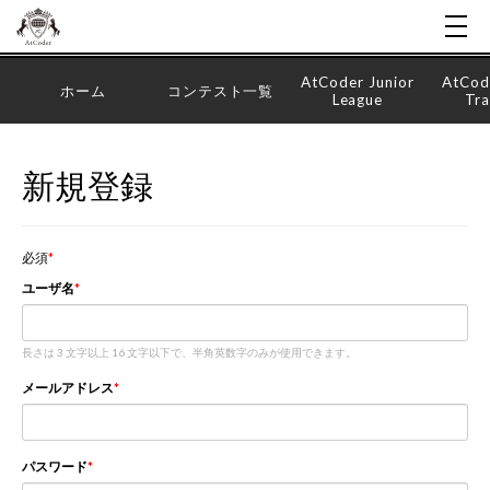
AtCoder Junior
AtCod
ホーム
コンテスト一覧
League
Tra
新規登録
必須
ユーザ名
長さは 3 文字以上 16 文字以下で、半角英数字のみが使用できます。
メールアドレス
パスワード