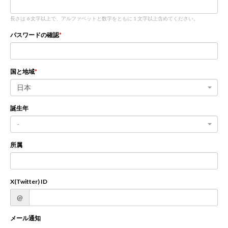
長さは 6 文字以上で、アルファベットと数字をともに 1 文字以上含めてください。
新規登録
ログイン
パスワードの確認
JP
EN
国と地域
日本
誕生年
-
所属
X(Twitter) ID
@
メール通知