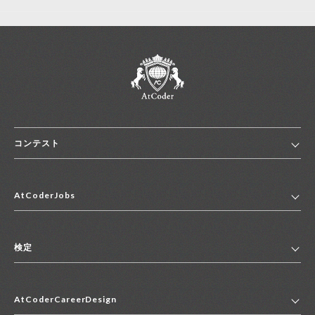
コンテスト
ホーム
AtCoderJobs
コンテスト一覧
ランキング
AtCoderJobsトップ
便利リンク集
検定
2027年新卒採用求人一覧
2028年新卒採用求人一覧
検定トップ
中途採用求人一覧
AtCoderCareerDesign
マイページ