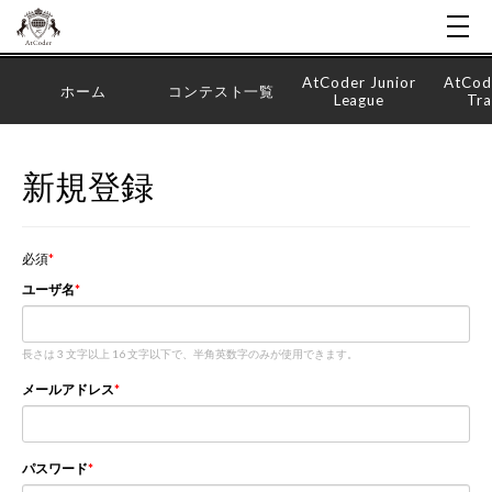
AtCoder Junior
AtCod
ホーム
コンテスト一覧
League
Tra
新規登録
必須
ユーザ名
長さは 3 文字以上 16 文字以下で、半角英数字のみが使用できます。
メールアドレス
パスワード