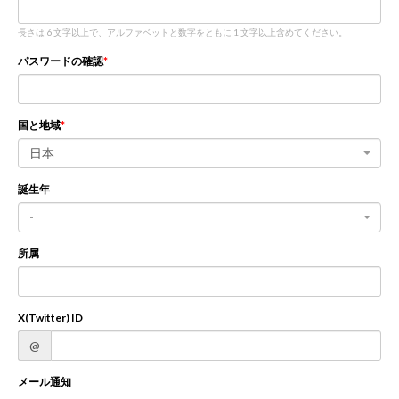
長さは 6 文字以上で、アルファベットと数字をともに 1 文字以上含めてください。
新規登録
ログイン
パスワードの確認
JP
EN
国と地域
日本
誕生年
-
所属
X(Twitter) ID
@
メール通知