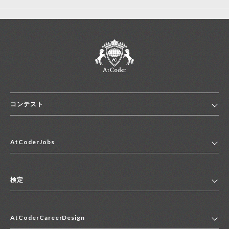
コンテスト
ホーム
AtCoderJobs
コンテスト一覧
ランキング
AtCoderJobsトップ
便利リンク集
検定
2027年新卒採用求人一覧
2028年新卒採用求人一覧
検定トップ
中途採用求人一覧
AtCoderCareerDesign
マイページ