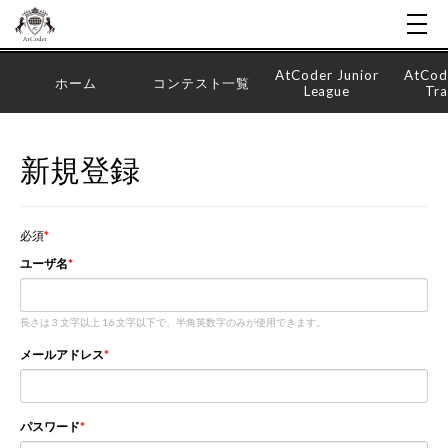
AtCoder Junior
AtCod
ホーム
コンテスト一覧
League
Tra
新規登録
必須
ユーザ名
長さは 3 文字以上 16 文字以下で、半角英数字のみが使用できます。
メールアドレス
パスワード