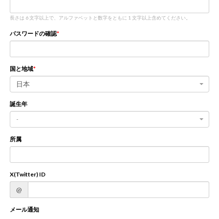
長さは 6 文字以上で、アルファベットと数字をともに 1 文字以上含めてください。
新規登録
ログイン
パスワードの確認
JP
EN
国と地域
日本
誕生年
-
所属
X(Twitter) ID
@
メール通知