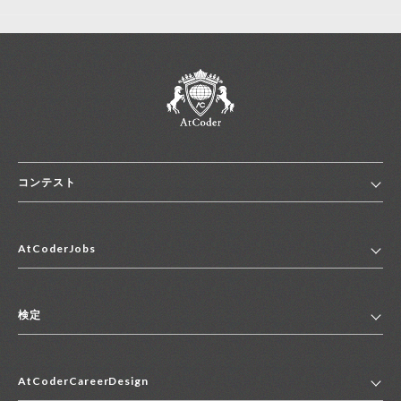
コンテスト
ホーム
AtCoderJobs
コンテスト一覧
ランキング
AtCoderJobsトップ
便利リンク集
検定
2027年新卒採用求人一覧
2028年新卒採用求人一覧
検定トップ
中途採用求人一覧
AtCoderCareerDesign
マイページ