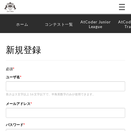
AtCoder Junior
AtCod
ホーム
コンテスト一覧
League
Tra
新規登録
必須
ユーザ名
長さは 3 文字以上 16 文字以下で、半角英数字のみが使用できます。
メールアドレス
パスワード