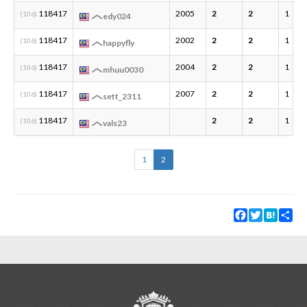
118417
2005
2
2
1
(106)
edy024
118417
2002
2
2
1
(106)
happyfly
118417
2004
2
2
1
(106)
mhuu0030
118417
2007
2
2
1
(106)
sett_2311
118417
2
2
1
(106)
vals23
1
2
Facebook
Twitter
Hatena
Sha