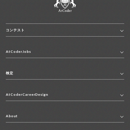
コンテスト
ホーム
AtCoderJobs
コンテスト一覧
ランキング
AtCoderJobsトップ
便利リンク集
検定
2027年新卒採用求人一覧
2028年新卒採用求人一覧
検定トップ
中途採用求人一覧
AtCoderCareerDesign
マイページ
インターン求人一覧
キャリアデザイントップ
アルバイト求人一覧
About
その他求人一覧