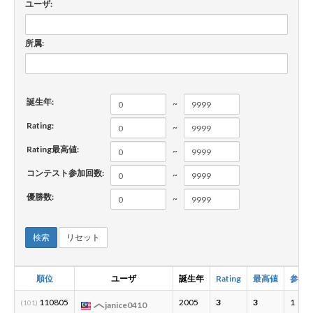
ユーザ:
新規登録
ログイン
所属:
JP
EN
誕生年:
~
Rating:
~
Rating最高値:
~
コンテスト参加回数:
~
優勝数:
~
検索
リセット
順位
ユーザ
誕生年
Rating
最高値
参加
110805
2005
3
3
1
(101)
janice0410