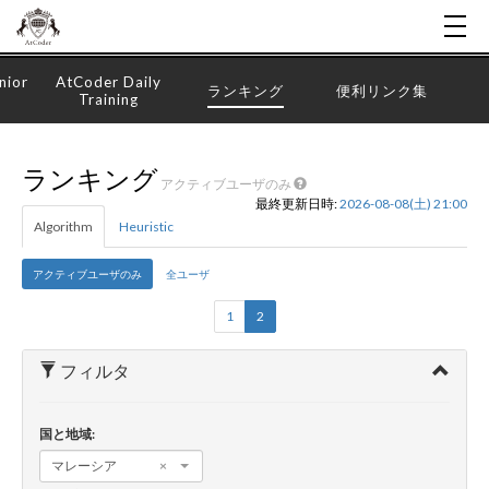
nior
AtCoder Daily
ランキング
便利リンク集
Training
ランキング
アクティブユーザのみ
最終更新日時:
2026-08-08(土) 21:00
Algorithm
Heuristic
アクティブユーザのみ
全ユーザ
1
2
フィルタ
国と地域:
マレーシア
×