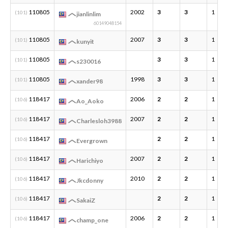
110805
2002
3
3
1
(101)
jianlinlim
60149048154
110805
2007
3
3
1
(101)
kunyit
110805
3
3
1
(101)
s230016
110805
1998
3
3
1
(101)
xander98
118417
2006
2
2
1
(106)
Ao_Aoko
118417
2007
2
2
1
(106)
Charlesloh3988
118417
2
2
1
(106)
Evergrown
118417
2007
2
2
1
(106)
Harichiyo
118417
2010
2
2
1
(106)
Jkcdonny
118417
2
2
1
(106)
SakaiZ
118417
2006
2
2
1
(106)
champ_one