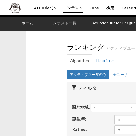
AtCoder.jp
コンテスト
Jobs
検定
Career
ホーム
コンテスト一覧
AtCoder Junior League
ランキング
アクティブユ
Algorithm
Heuristic
アクティブユーザのみ
全ユーザ
フィルタ
国と地域:
-
誕生年:
Rating: