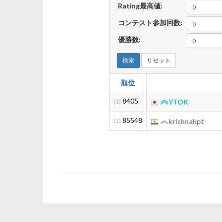
Rating最高値:
コンテスト参加回数:
優勝数:
検索
リセット
順位
8405
(1)
YTOK
85548
(2)
krishnakpt