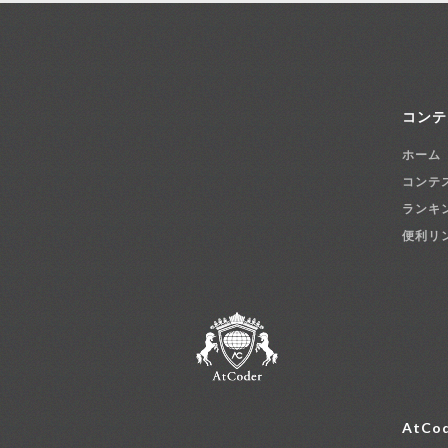
コンテ
ホーム
コンテ
ランキ
便利リ
AtCod