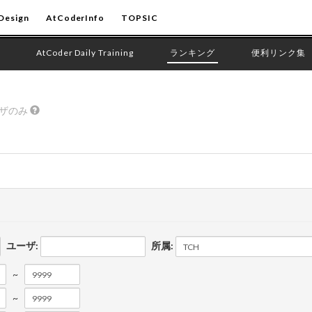
Design
AtCoderInfo
TOPSIC
AtCoder Daily Training
ランキング
便利リンク集
ーザのみ
ユーザ:
所属:
~
~