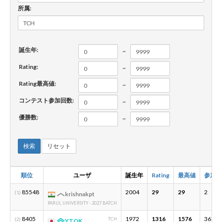
所属:
新規登録
ログイン
誕生年:
~
JP
EN
Rating:
~
Rating最高値:
~
コンテスト参加回数:
~
優勝数:
~
検索
リセット
順位
ユーザ
誕生年
Rating
最高値
参加数
85548
2004
29
29
2
(1)
krishnakpt
PARUL UNIVERSITY - 2027 BATCH
8405
1972
1316
1576
367
(2)
TCH
YTOK