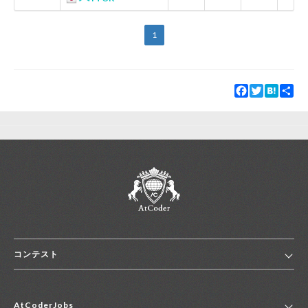
1
Facebook
Twitter
Hatena
Sha
コンテスト
ホーム
AtCoderJobs