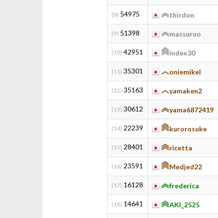
54975
(8)
thirdon
51398
(9)
massuruo
42951
(10)
index30
35301
(11)
oniemikel
35163
(12)
yamaken2
30612
(13)
yama6872419
22239
(14)
kurorosuke
28401
(15)
ricetta
23591
(16)
Medjed22
16128
(17)
frederica
14641
(18)
AKI_2525