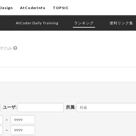
Design
AtCoderInfo
TOPSIC
AtCoder Daily Training
ランキング
便利リンク集
ーザのみ
ユーザ:
所属:
~
~