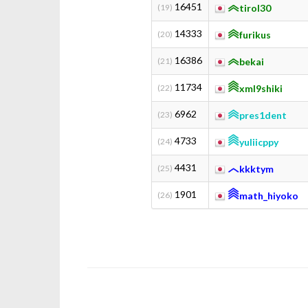
16451
(19)
tirol30
14333
(20)
furikus
16386
(21)
bekai
11734
(22)
xml9shiki
6962
(23)
pres1dent
4733
(24)
yuliicppy
4431
(25)
kkktym
1901
(26)
math_hiyoko