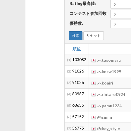
Rating最高値:
コンテスト参加回数:
優勝数:
検索
リセット
順位
103082
(1)
tasomaru
91026
(2)
knzw1999
91026
(2)
koairi
80987
(4)
rintaro0924
68635
(5)
pamu1234
57152
(6)
sinnn
56775
(7)
key_style