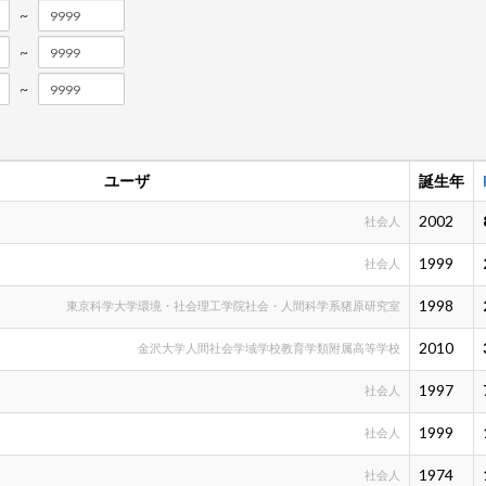
~
~
~
ユーザ
誕生年
2002
社会人
1999
社会人
1998
東京科学大学環境・社会理工学院社会・人間科学系猪原研究室
2010
金沢大学人間社会学域学校教育学類附属高等学校
1997
社会人
1999
社会人
1974
社会人