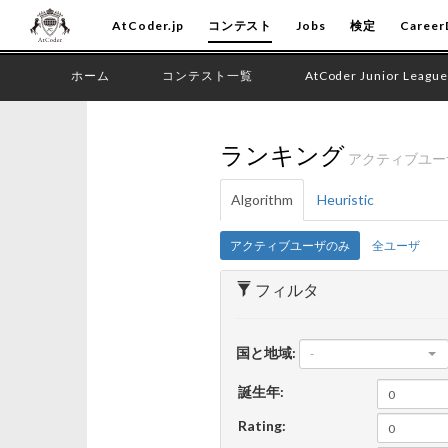
AtCoder.jp
コンテスト
Jobs
検定
Career
ホーム
コンテスト一覧
AtCoder Junior League
ランキング
アクティブユ
Algorithm
Heuristic
アクティブユーザのみ
全ユーザ
フィルタ
国と地域:
-
誕生年:
Rating: