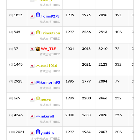
株式会社THIRD
1825
1995
1975
2098
191
0
(3)
Tomii9273
株式会社THIRD
545
1997
2266
2513
108
0
(4)
Trineutron
株式会社THIRD
37
WA_TLE
2001
3043
3210
72
0
(5)
株式会社THIRD
1448
2021
2123
332
0
(6)
east1016
株式会社THIRD
2923
1995
1777
2094
79
0
(7)
komorin95
株式会社THIRD
669
1999
2200
2466
252
0
(8)
nesya
株式会社THIRD
4246
2000
1633
2028
256
0
(9)
nikuroll
株式会社THIRD
2021
1997
1934
2007
208
0
(10)
yuuki_n
塩っ子/株式会社THIRD