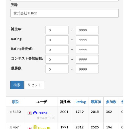
所属:
新規登録
ログイン
誕生年:
~
JP
EN
Rating:
~
Rating最高値:
~
コンテスト参加回数:
~
優勝数:
~
検索
リセット
順位
ユーザ
誕生年
Rating
最高値
参加数
優勝
3150
2001
1749
2015
302
0
(1)
Pech1
株式会社THIRD
467
1991
2312
2525
196
0
(2)
Shun_PI