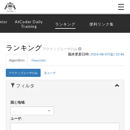
nior
AtCoder Daily
ランキング
便利リンク集
Training
ランキング
アクティブユーザのみ
最終更新日時:
2026-08-07(金) 10:46
Algorithm
Heuristic
アクティブユーザのみ
全ユーザ
フィルタ
国と地域:
-
ユーザ: