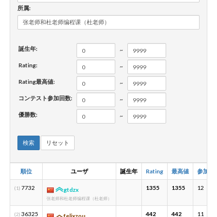
所属:
新規登録
ログイン
誕生年:
~
JP
EN
Rating:
~
Rating最高値:
~
コンテスト参加回数:
~
優勝数:
~
検索
リセット
順位
ユーザ
誕生年
Rating
最高値
参加数
7732
1355
1355
12
(1)
gtdzx
张老师和杜老师编程课（杜老师）
36325
442
442
11
(2)
felixzou