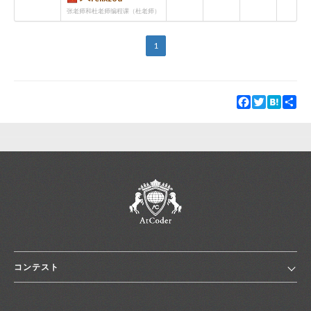
张老师和杜老师编程课（杜老师）
1
Facebook
Twitter
Hatena
Sha
コンテスト
ホーム