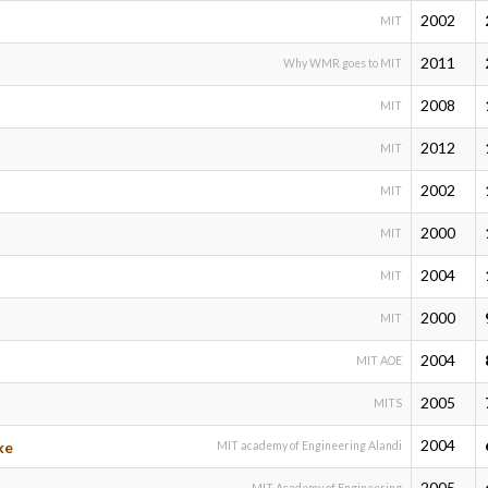
2002
MIT
2011
Why WMR goes to MIT
2008
MIT
2012
MIT
2002
MIT
2000
MIT
2004
MIT
2000
MIT
2004
MIT AOE
2005
MITS
2004
ke
MIT academy of Engineering Alandi
2005