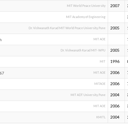
2007
r
MIT World Peace University
MIT Academy of Engineering
2005
Dr. Vishwanath Karad MIT World Peace University, Pune
h
MIT AOE
2005
Dr. Vishwanath Karad MIT- WPU
1996
MIT
2006
67
MIT AOE
2006
MITAOE
2004
MIT ADT University, Pune
2006
MIT AOE
2004
KMITL