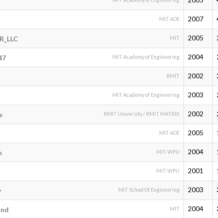
MIT Academy of Engineering
2007
MIT AOE
2005
R_LLC
MIT
2004
47
MIT Academy of Engineering
2002
RMIT
2003
MIT Academy of Engineering
2002
e
RMIT University / RMIT MATRIX
2005
MIT AOE
2004
h
MIT-WPU
2001
MIT-WPU
2003
y
MIT School Of Engineering
2004
and
MIT