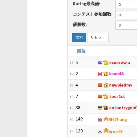
Rating最高値:
コンテスト参加回数:
優勝数:
検索
リセット
順位
5
ecnerwala
(1)
2
ksun48
(2)
4
newbiedmy
(3)
7
tour1st
(4)
38
antontrygub
(5)
149
(6)
SHZhang
120
(7)
brue79