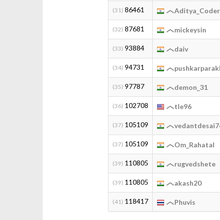
86461
(31)
Aditya_Code
87681
(32)
mickeysin
93884
(33)
daiv
94731
(34)
pushkarparak
97787
(35)
demon_31
102708
(36)
tle96
105109
(37)
vedantdesai7
105109
(37)
Om_Rahatal
110805
(39)
rugvedshete
110805
(39)
akash20
118417
(41)
Phuvis