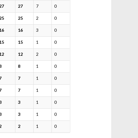
27
27
7
0
25
25
2
0
16
16
3
0
15
15
1
0
12
12
2
0
8
8
1
0
7
7
1
0
7
7
1
0
3
3
1
0
3
3
1
0
2
2
1
0