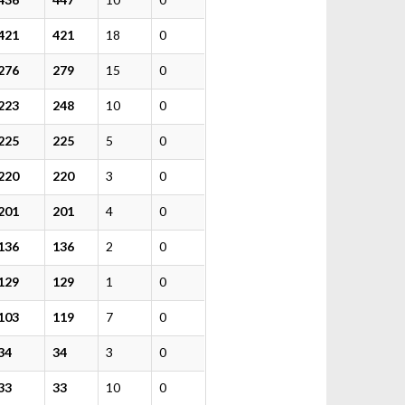
421
421
18
0
276
279
15
0
223
248
10
0
225
225
5
0
220
220
3
0
201
201
4
0
136
136
2
0
129
129
1
0
103
119
7
0
34
34
3
0
33
33
10
0