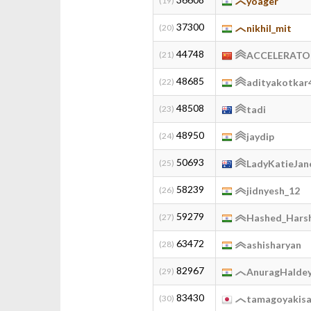
(19)
yoager
37300
(20)
nikhil_mit
44748
(21)
ACCELERATO
48685
(22)
adityakotkar
48508
(23)
tadi
48950
(24)
jaydip
50693
(25)
LadyKatieJan
58239
(26)
jidnyesh_12
59279
(27)
Hashed_Hars
63472
(28)
ashisharyan
82967
(29)
AnuragHalde
83430
(30)
tamagoyakis