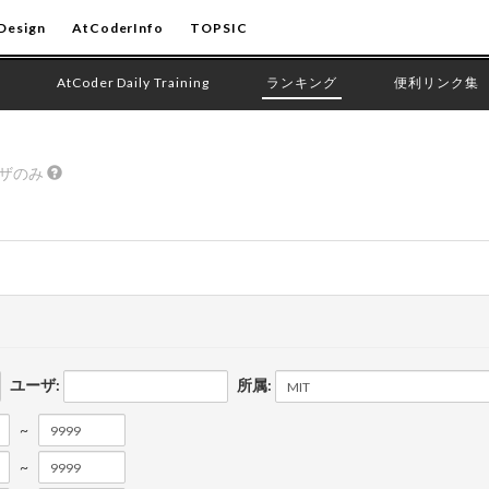
Design
AtCoderInfo
TOPSIC
AtCoder Daily Training
ランキング
便利リンク集
ーザのみ
ユーザ:
所属:
~
~