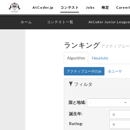
AtCoder.jp
コンテスト
Jobs
検定
Career
ホーム
コンテスト一覧
AtCoder Junior League
ランキング
アクティブユ
Algorithm
Heuristic
アクティブユーザのみ
全ユーザ
フィルタ
国と地域:
-
誕生年:
Rating: