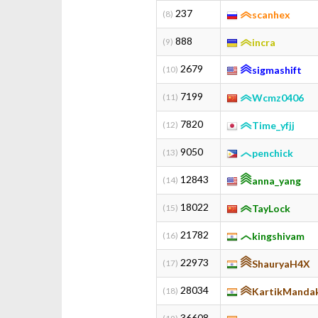
237
(8)
scanhex
888
(9)
incra
2679
(10)
sigmashift
7199
(11)
Wcmz0406
7820
(12)
Time_yfjj
9050
(13)
penchick
12843
(14)
anna_yang
18022
(15)
TayLock
21782
(16)
kingshivam
22973
(17)
ShauryaH4X
28034
(18)
KartikManda
36608