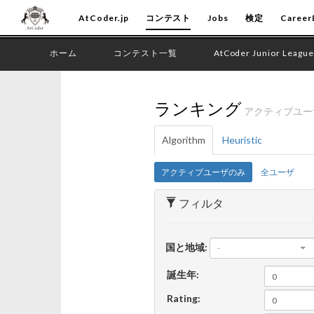
AtCoder.jp
コンテスト
Jobs
検定
Career
ホーム
コンテスト一覧
AtCoder Junior League
ランキング
アクティブユ
Algorithm
Heuristic
アクティブユーザのみ
全ユーザ
フィルタ
国と地域:
-
誕生年:
Rating: