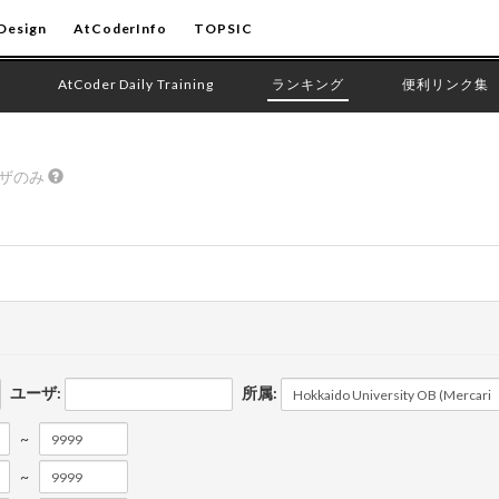
Design
AtCoderInfo
TOPSIC
AtCoder Daily Training
ランキング
便利リンク集
ーザのみ
ユーザ:
所属:
~
~