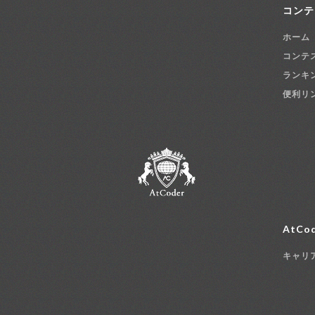
コンテ
ホーム
コンテ
ランキ
便利リ
AtCod
キャリ