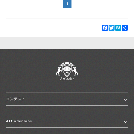
1
Facebook
Twitter
Hatena
Sha
コンテスト
ホーム
AtCoderJobs
コンテスト一覧
ランキング