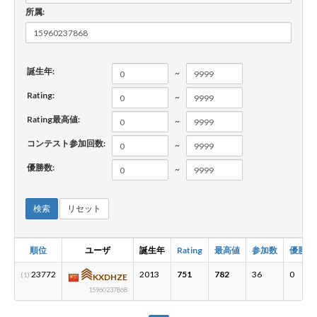
所属:
新規登録
ログイン
誕生年:
~
JP
EN
Rating:
~
Rating最高値:
~
コンテスト参加回数:
~
優勝数:
~
検索
リセット
順位
ユーザ
誕生年
Rating
最高値
参加数
優勝数
23772
2013
751
782
36
0
(1)
KXDHZE
15960237868