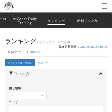
nior
AtCoder Daily
ランキング
便利リンク集
Training
ランキング
アクティブユーザのみ
最終更新日時:
2026-08-06(木) 10:46
Algorithm
Heuristic
アクティブユーザのみ
全ユーザ
フィルタ
国と地域:
-
ユーザ: