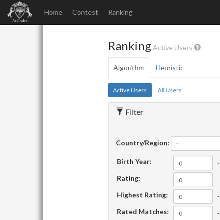
Home
Contest
Ranking
Ranking
Active Users
Algorithm
Heuristic
Active Users
All Users
Filter
Country/Region:
-
Birth Year:
-
Rating:
-
Highest Rating:
-
Rated Matches:
-