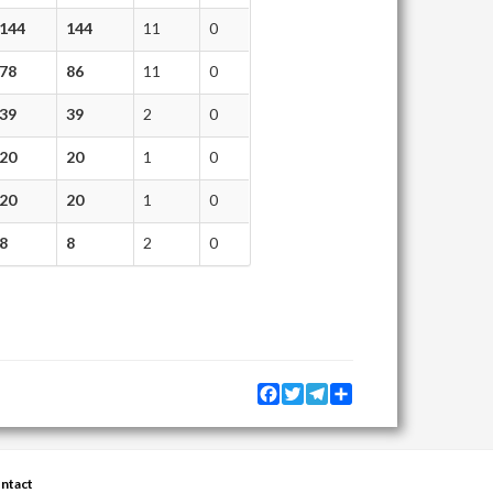
144
144
11
0
78
86
11
0
39
39
2
0
20
20
1
0
20
20
1
0
8
8
2
0
Facebook
Twitter
Telegram
Share
ntact