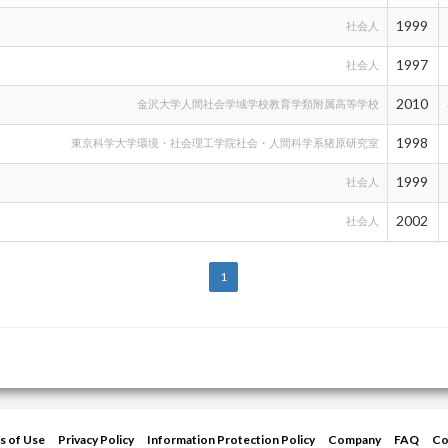
1999
社会人
1997
社会人
2010
金沢大学人間社会学域学校教育学類附属高等学校
1998
東京科学大学環境・社会理工学院社会・人間科学系猪原研究室
1999
社会人
2002
社会人
1
s of Use
Privacy Policy
Information Protection Policy
Company
FAQ
Co