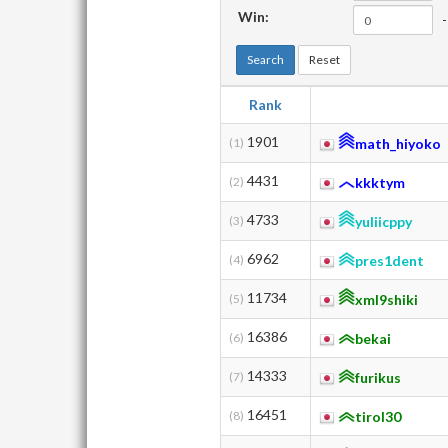
Win:
-
Search
Reset
Rank
1901
(1)
math_hiyoko
4431
(2)
kkktym
4733
(3)
yuliicppy
6962
(4)
pres1dent
11734
(5)
xml9shiki
16386
(6)
bekai
14333
(7)
furikus
16451
(8)
tirol30