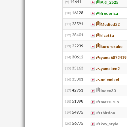
14641
(9)
AKI_2525
16128
(10)
frederica
23591
(11)
Medjed22
28401
(12)
ricetta
22239
(13)
kurorosuke
30612
(14)
yama6872419
35163
(15)
yamaken2
35301
(16)
oniemikel
42951
(17)
index30
51398
(18)
massuruo
54975
(19)
thirdon
56775
(20)
key_style