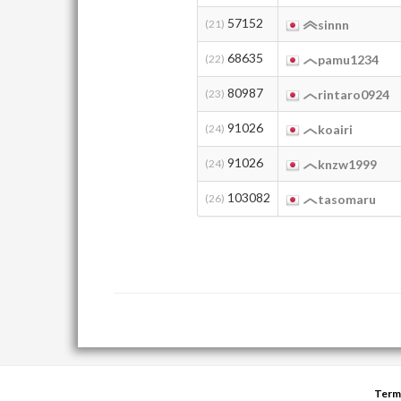
57152
(21)
sinnn
68635
(22)
pamu1234
80987
(23)
rintaro0924
91026
(24)
koairi
91026
(24)
knzw1999
103082
(26)
tasomaru
Term