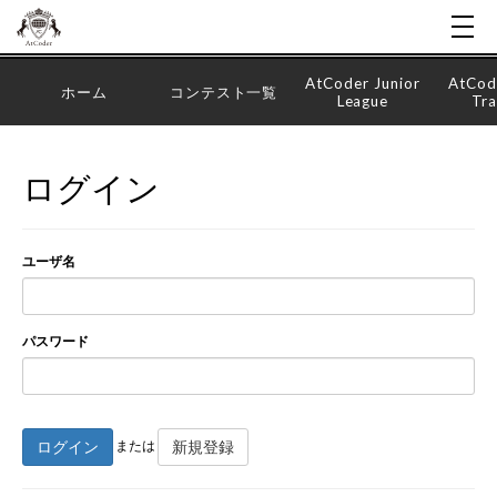
AtCoder Junior
AtCod
ホーム
コンテスト一覧
League
Tra
ログイン
ユーザ名
パスワード
ログイン
新規登録
または