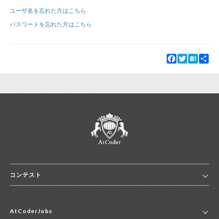
ユーザ名を忘れた方はこちら
新規登録
ログイン
パスワードを忘れた方はこちら
JP
EN
Facebook
Twitter
Hatena
Sha
コンテスト
ホーム
AtCoderJobs
コンテスト一覧