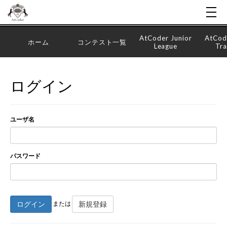
AtCoder Junior
AtCod
ホーム
コンテスト一覧
League
Tra
ログイン
ユーザ名
パスワード
ログイン
新規登録
または