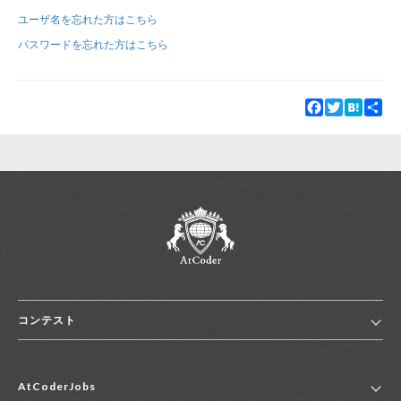
ユーザ名を忘れた方はこちら
新規登録
ログイン
パスワードを忘れた方はこちら
JP
EN
Facebook
Twitter
Hatena
Sha
コンテスト
ホーム
AtCoderJobs
コンテスト一覧