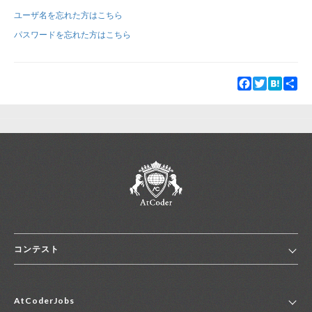
ユーザ名を忘れた方はこちら
新規登録
ログイン
パスワードを忘れた方はこちら
JP
EN
Facebook
Twitter
Hatena
Sha
コンテスト
ホーム
AtCoderJobs
コンテスト一覧