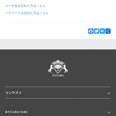
ユーザ名を忘れた方はこちら
新規登録
ログイン
パスワードを忘れた方はこちら
JP
EN
Facebook
Twitter
Hatena
Sha
コンテスト
ホーム
AtCoderJobs
コンテスト一覧