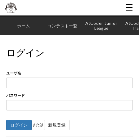
AtCoder Junior
AtCod
ホーム
コンテスト一覧
League
Tra
ログイン
ユーザ名
パスワード
ログイン
新規登録
または