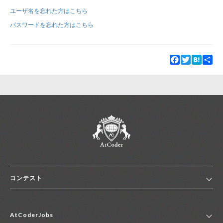
ユーザ名を忘れた方はこちら
新規登録
ログイン
パスワードを忘れた方はこちら
JP
EN
Facebook
Twitter
Hatena
Sha
コンテスト
ホーム
AtCoderJobs
コンテスト一覧