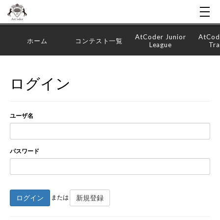
AtCoder Junior
AtCod
ホーム
コンテスト一覧
League
Tra
ログイン
ユーザ名
パスワード
ログイン
新規登録
または