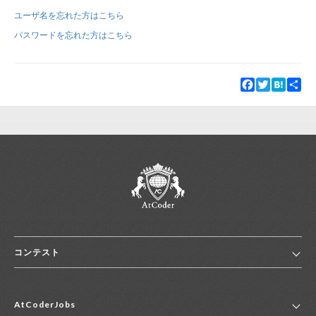
ユーザ名を忘れた方はこちら
新規登録
ログイン
パスワードを忘れた方はこちら
JP
EN
Facebook
Twitter
Hatena
Sha
コンテスト
ホーム
AtCoderJobs
コンテスト一覧