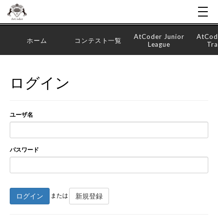
AtCoder Junior
AtCod
ホーム
コンテスト一覧
League
Tra
ログイン
ユーザ名
パスワード
ログイン
新規登録
または