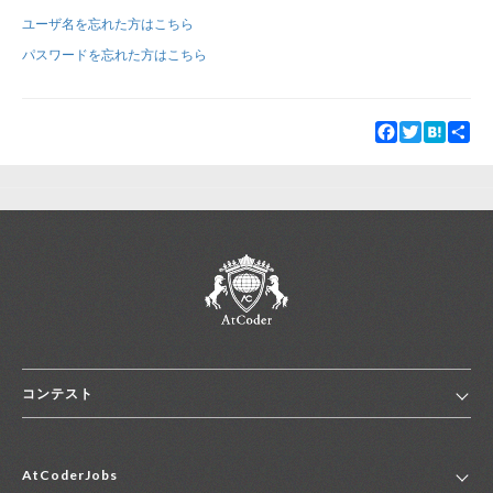
ユーザ名を忘れた方はこちら
新規登録
ログイン
パスワードを忘れた方はこちら
JP
EN
Facebook
Twitter
Hatena
Sha
コンテスト
ホーム
AtCoderJobs
コンテスト一覧