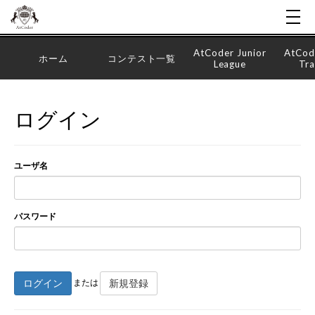
AtCoder Junior
AtCod
ホーム
コンテスト一覧
League
Tra
ログイン
ユーザ名
パスワード
ログイン
新規登録
または