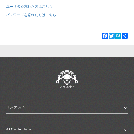
ユーザ名を忘れた方はこちら
新規登録
ログイン
パスワードを忘れた方はこちら
JP
EN
Facebook
Twitter
Hatena
Sha
コンテスト
ホーム
AtCoderJobs
コンテスト一覧