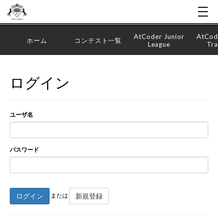
AtCoder Junior
AtCod
ホーム
コンテスト一覧
League
Tra
ログイン
ユーザ名
パスワード
ログイン
新規登録
または