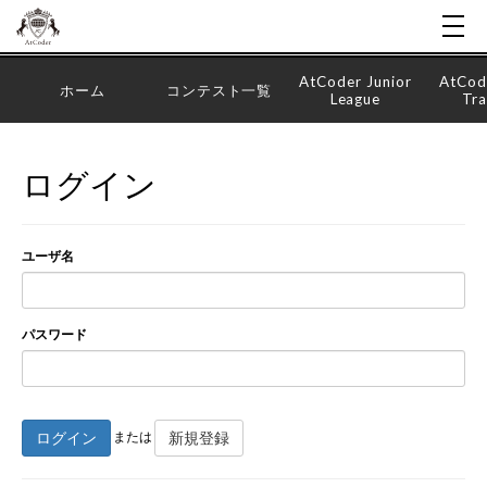
AtCoder Junior
AtCod
ホーム
コンテスト一覧
League
Tra
ログイン
ユーザ名
パスワード
ログイン
新規登録
または