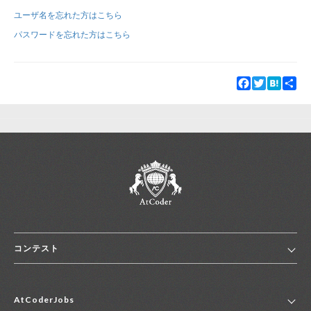
ユーザ名を忘れた方はこちら
新規登録
ログイン
パスワードを忘れた方はこちら
JP
EN
Facebook
Twitter
Hatena
Sha
コンテスト
ホーム
AtCoderJobs
コンテスト一覧