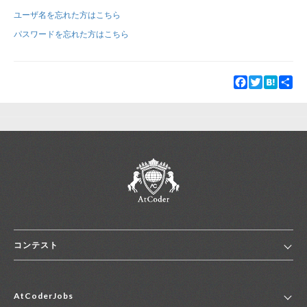
ユーザ名を忘れた方はこちら
新規登録
ログイン
パスワードを忘れた方はこちら
JP
EN
Facebook
Twitter
Hatena
Sha
コンテスト
ホーム
AtCoderJobs
コンテスト一覧