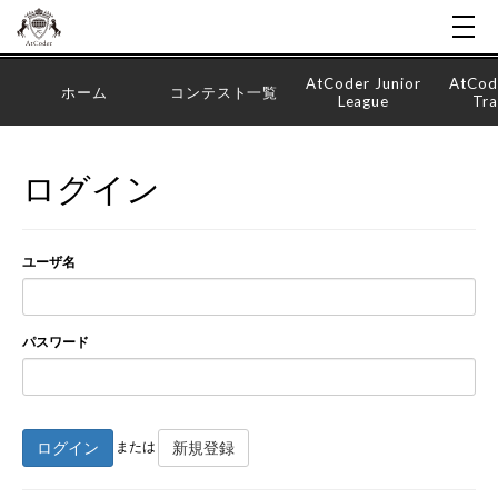
AtCoder Junior
AtCod
ホーム
コンテスト一覧
League
Tra
ログイン
ユーザ名
パスワード
ログイン
新規登録
または