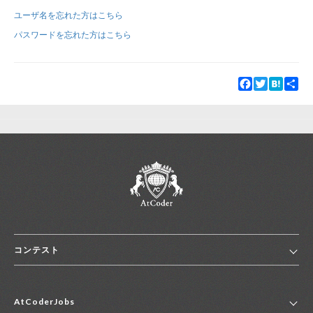
ユーザ名を忘れた方はこちら
新規登録
ログイン
パスワードを忘れた方はこちら
JP
EN
Facebook
Twitter
Hatena
Sha
コンテスト
ホーム
AtCoderJobs
コンテスト一覧