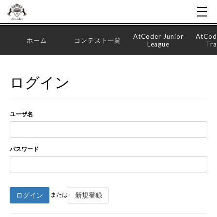
AtCoder Junior
AtCod
ホーム
コンテスト一覧
League
Tra
ログイン
ユーザ名
パスワード
ログイン
新規登録
または