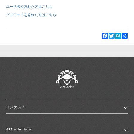
ユーザ名を忘れた方はこちら
新規登録
ログイン
パスワードを忘れた方はこちら
JP
EN
Facebook
Twitter
Hatena
Sha
コンテスト
ホーム
AtCoderJobs
コンテスト一覧