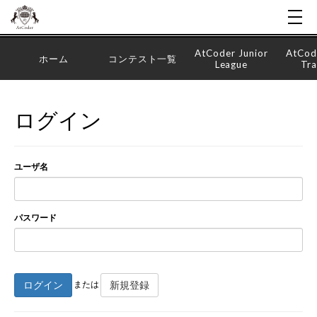
AtCoder Junior
AtCod
ホーム
コンテスト一覧
League
Tra
ログイン
ユーザ名
パスワード
ログイン
新規登録
または