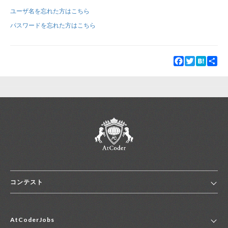
ユーザ名を忘れた方はこちら
新規登録
ログイン
パスワードを忘れた方はこちら
JP
EN
Facebook
Twitter
Hatena
Sha
コンテスト
ホーム
AtCoderJobs
コンテスト一覧