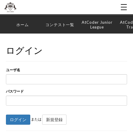
AtCoder Junior
AtCod
ホーム
コンテスト一覧
League
Tra
ログイン
ユーザ名
パスワード
ログイン
新規登録
または